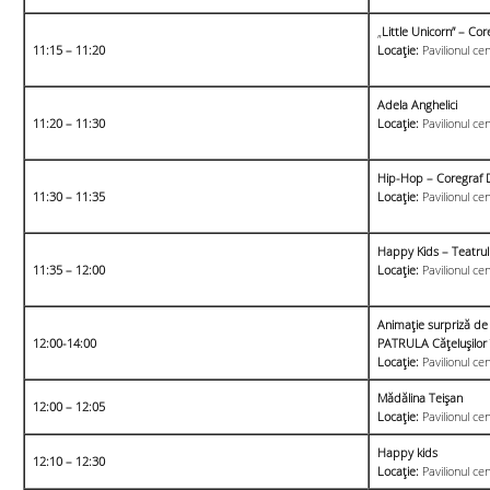
„
Little Unicorn” – Cor
11:15 – 11:20
Locație:
Pavilionul cen
Adela Anghelici
11:20 – 11:30
Locație:
Pavilionul cen
Hip-Hop – Coregraf 
11:30 – 11:35
Locație:
Pavilionul cen
Happy Kids – Teatrul 
11:35 – 12:00
Locație:
Pavilionul cen
Animație surpriză de
12:00-14:00
PATRULA Cățelușilor 
Locație:
Pavilionul cen
Mădălina Teișan
12:00 – 12:05
Locație:
Pavilionul cen
Happy kids
12:10 – 12:30
Locație:
Pavilionul cen