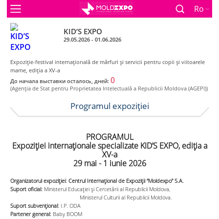
Ro
KID’S EXPO
29.05.2026 - 01.06.2026
Expoziţie-festival internaţională de mărfuri şi servicii pentru copii şi viitoarele
mame, ediţia a XV-a
0
До начала выставки осталось, дней:
(Agenţia de Stat pentru Proprietatea Intelectuală a Republicii Moldova (AGEPI))
Programul expoziției
PROGRAMUL
Expoziţiei interna
ț
ionale specializate KID’S EXPO, ediţia a
XV-a
29 mai - 1 iunie
2026
Organizatorul expoziţiei: Centrul Internaţional de Expoziţii “Moldexpo” S.A.
Suport oficial:
Ministerul Educaţiei și Cercetării al Republicii Moldova,
Ministerul Culturii al Republicii Moldova.
Suport subvențional:
I.P. ODA
Partener general:
Baby BOOM