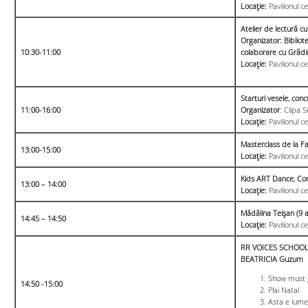
Locație:
Pavilionul ce
Atelier de lectură cu 
Organizator: Bibliot
10:30-11:00
colaborare cu Grădin
Locație:
Pavilionul c
Starturi vesele, concu
11:00-16:00
Organizator
: Clipa 
Locație:
Pavilionul ce
Masterclass de la F
13:00-15:00
Locație:
Pavilionul c
Kids ART Dance, Cor
13:00 – 14:00
Locație:
Pavilionul ce
Mădălina Teișan
(
9 a
14:45 – 14:50
Locație:
Pavilionul ce
RR VOICES SCHOOL 
BEATRICIA Guzum
Show must 
14:50 -15:00
Plai Natal
Asta e lum