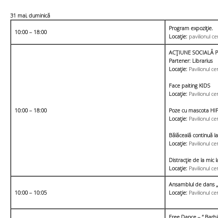
31 mai, duminică
Program expoziţie.
10:00 – 18:00
Locație:
pavilionul ce
ACȚIUNE SOCIALĂ Pic
Partener: Librarius
Locație:
Pavilionul ce
Face paiting KIDS
Locație:
Pavilionul cen
10:00 – 18:00
Poze cu mascota HI
Locație:
Pavilionul cen
Bălăceală continuă la
Locație:
Pavilionul cen
Distracție de la mi
Locație:
Pavilionul ce
Ansamblul de dans „
10:00 – 10:05
Locație:
Pavilionul ce
Free Dance – ” Barbi