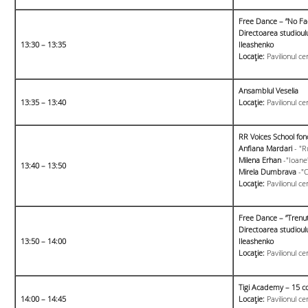
Free Dance – ”No F
Directoarea studioulu
13:30 – 13:35
Ileashenko
Locație:
Pavilionul ce
Ansamblul Veselia
13:35 – 13:40
Locație:
Pavilionul ce
RR Voices School fon
Anfiana Mardari
- "R
Milena Erhan
-"Ioane
13:40 – 13:50
Mirela Dumbrava
-"C
Locație:
Pavilionul ce
Free Dance – ”Trenut
Directoarea studioulu
13:50 – 14:00
Ileashenko
Locație:
Pavilionul ce
Tigi Academy – 15 co
14:00 – 14:45
Locație:
Pavilionul ce