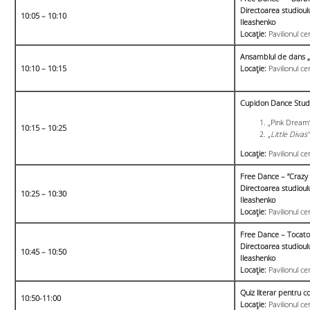
Directoarea studioulu
10:05 – 10:10
Ileashenko
Locație:
Pavilionul ce
Ansamblul de dans „
10:10 – 10:15
Locație:
Pavilionul ce
Cupidon Dance Stud
„Pink Dream
10:15 – 10:25
„
Little Divas”
Locație:
Pavilionul ce
Free Dance – ”Crazy 
Directoarea studioulu
10:25 – 10:30
Ileashenko
Locație:
Pavilionul ce
Free Dance – Tocat
Directoarea studioulu
10:45 – 10:
50
Ileashenko
Locație:
Pavilionul ce
Quiz literar pentru c
10:50-11:00
Locație:
Pavilionul ce