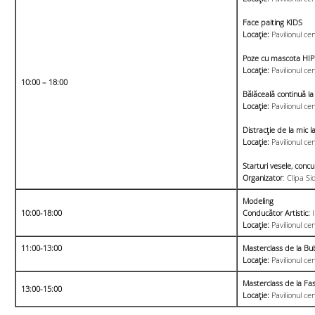
Face paiting KIDS
Locație:
Pavilionul cen
Poze cu mascota HIP
Locație:
Pavilionul cen
10:00 – 18:00
Bălăceală continuă la 
Locație:
Pavilionul cen
Distracție de la mic
Locație:
Pavilionul cen
Starturi vesele, concur
Organizator
: Clipa S
Modeling
10:00-18:00
Conducător Artistic:
Locație:
Pavilionul cen
11:00-13:00
Masterclass de la B
Locație:
Pavilionul ce
Masterclass de la Fa
13:00-15:00
Locație:
Pavilionul cen