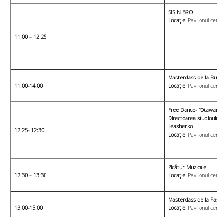
SIS N BRO
Locație:
Pavilionul ce
11:00 – 12:25
Masterclass de la 
11:00-14:00
Locație:
Pavilionul ce
Free Dance- ”
Otawan
Directoarea studioulu
Ileashenko
12:25- 12:30
Locație:
Pavilionul ce
Picături Muzicale
12:30 – 13:30
Locație:
Pavilionul ce
Masterclass de la Fa
13:00-15:00
Locație:
Pavilionul ce