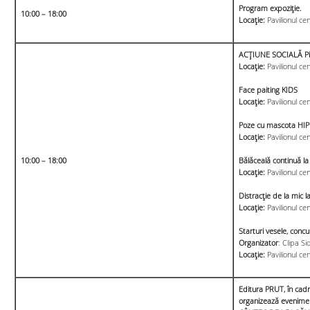
Program expoziţie.
10:00 – 18:00
Locație:
Pavilionul ce
ACȚIUNE SOCIALĂ Pic
Locație:
Pavilionul cen
Face paiting KIDS
Locație:
Pavilionul cen
Poze cu mascota HIP
Locație:
Pavilionul cen
10:00 – 18:00
Bălăceală continuă la 
Locație:
Pavilionul cen
Distracție de la mic
Locație:
Pavilionul cen
Starturi vesele, concur
Organizator
: Clipa S
Locație:
Pavilionul cen
Editura PRUT, în cadru
organizează evenime