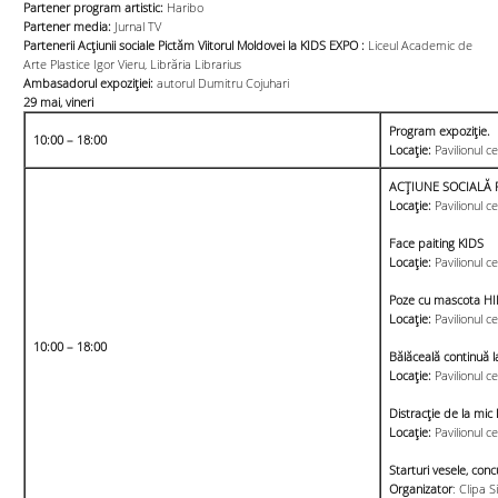
Partener program artistic:
Haribo
Partener media:
Jurnal TV
Partenerii Acțiunii sociale Pictăm Viitorul Moldovei la KIDS EXPO :
Liceul Academic de
Arte Plastice Igor Vieru, Librăria Librarius
Ambasadorul expoziției:
autorul Dumitru Cojuhari
29 mai, vineri
Program expoziţie.
10:00 – 18:00
Locație:
Pavilionul c
ACȚIUNE SOCIALĂ Pi
Locație:
Pavilionul ce
Face paiting KIDS
Locație:
Pavilionul ce
Poze cu mascota HI
Locație:
Pavilionul ce
10:00 – 18:00
Bălăceală continuă l
Locație:
Pavilionul ce
Distracție de la mi
Locație:
Pavilionul ce
Starturi vesele, concu
Organizator
: Clipa 