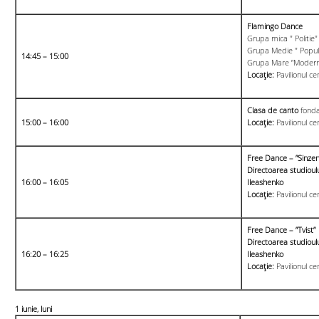
Flamingo Dance
Grupa mica " Politie"
Grupa Medie " Popul
14:45 – 15:00
Grupa Mare ”Modern
Locație:
Pavilionul ce
Clasa de canto
fonda
15:00 – 16:00
Locație:
Pavilionul ce
Free Dance – ”Sinzen
Directoarea studioulu
16:00 – 16:05
Ileashenko
Locație:
Pavilionul ce
Free Dance – ”Tvist”
Directoarea studioulu
16:
20
– 16:
25
Ileashenko
Locație:
Pavilionul ce
1 iunie, luni