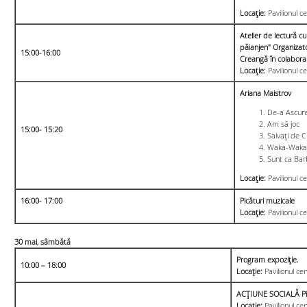
Locație:
Pavilionul ce
Atelier de lectură c
păianjen" Organizato
15:00-16:00
Creangă în colabora
Locație:
Pavilionul c
Ariana Maistrov
De-a Ascun
Am să joc
15:00- 15:20
Salvați de C
Waka-Waka
Sunt ca Bar
Locație:
Pavilionul ce
16:00- 17:00
Picături muzicale
Locație:
Pavilionul ce
30 mai, sâmbătă
Program expoziţie.
10:00 – 18:00
Locație:
Pavilionul ce
ACȚIUNE SOCIALĂ Pic
Locație:
Pavilionul cen