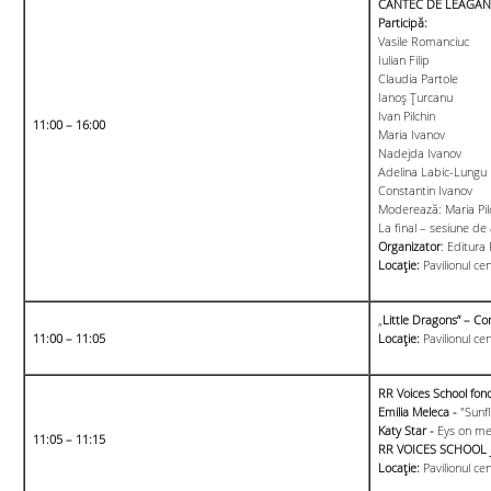
CÂNTEC DE LEAGĂN
Participă:
Vasile Romanciuc
Iulian Filip
Claudia Partole
Ianoș Țurcanu
Ivan Pilchin
11:00 – 16:00
Maria Ivanov
Nadejda Ivanov
Adelina Labic-Lungu
Constantin Ivanov
Moderează: Maria Pil
La final – sesiune de
Organizator
: Editura
Locație:
Pavilionul ce
„
Little Dragons” – Co
11:00 – 11:05
Locație:
Pavilionul cen
RR Voices School fon
Emilia Meleca -
"Sunf
Katy Star -
Eys on m
11:05 – 11:15
RR VOICES SCHOOL j
Locație:
Pavilionul cen