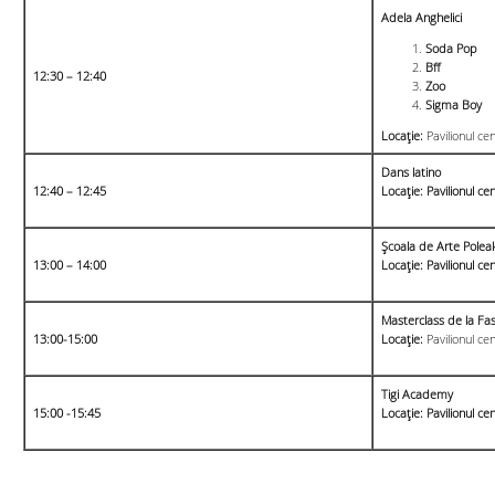
Adela Anghelici
Soda Pop
Bff
12:30 – 12:40
Zoo
Sigma Boy
Locație:
Pavilionul cen
Dans latino
12:40 – 12:45
Locație: Pavilionul cen
Școala de Arte Polea
13:00 – 14:00
Locație: Pavilionul cen
Masterclass de la Fa
13:00-15:00
Locație:
Pavilionul cen
Tigi Academy
15:00 -15:45
Locație: Pavilionul cen